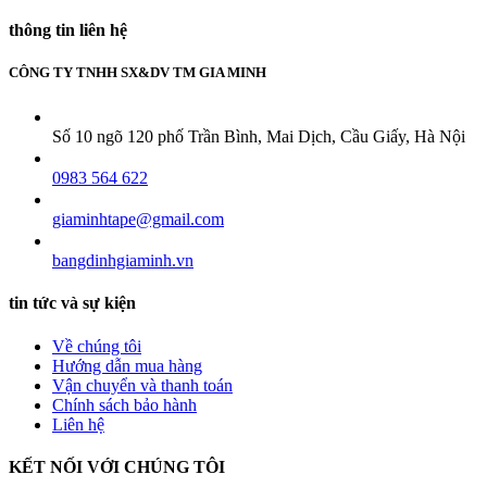
thông tin liên hệ
CÔNG TY TNHH SX&DV TM GIA MINH
Số 10 ngõ 120 phố Trần Bình, Mai Dịch, Cầu Giấy, Hà Nội
0983 564 622
giaminhtape@gmail.com
bangdinhgiaminh.vn
tin tức và sự kiện
Về chúng tôi
Hướng dẫn mua hàng
Vận chuyển và thanh toán
Chính sách bảo hành
Liên hệ
KẾT NỐI VỚI CHÚNG TÔI