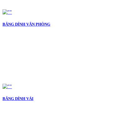
BĂNG DÍNH VĂN PHÒNG
BĂNG DÍNH VẢI