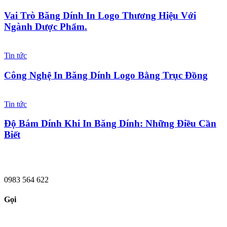
Vai Trò Băng Dính In Logo Thương Hiệu Với
Ngành Dược Phẩm.
Tin tức
Công Nghệ In Băng Dính Logo Bằng Trục Đồng
Tin tức
Độ Bám Dính Khi In Băng Dính: Những Điều Cần
Biết
0983 564 622
Gọi