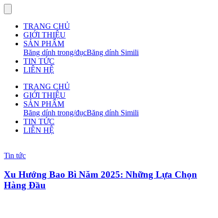
TRANG CHỦ
GIỚI THIỆU
SẢN PHẨM
Băng dính trong/đục
Băng dính Simili
TIN TỨC
LIÊN HỆ
TRANG CHỦ
GIỚI THIỆU
SẢN PHẨM
Băng dính trong/đục
Băng dính Simili
TIN TỨC
LIÊN HỆ
Tin tức
Xu Hướng Bao Bì Năm 2025: Những Lựa Chọn
Hàng Đầu