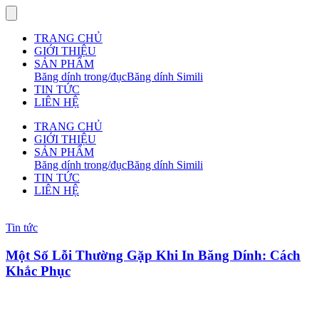
TRANG CHỦ
GIỚI THIỆU
SẢN PHẨM
Băng dính trong/đục
Băng dính Simili
TIN TỨC
LIÊN HỆ
TRANG CHỦ
GIỚI THIỆU
SẢN PHẨM
Băng dính trong/đục
Băng dính Simili
TIN TỨC
LIÊN HỆ
Tin tức
Một Số Lỗi Thường Gặp Khi In Băng Dính: Cách
Khắc Phục