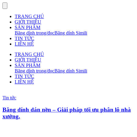
TRANG CHỦ
GIỚI THIỆU
SẢN PHẨM
Băng dính trong/đục
Băng dính Simili
TIN TỨC
LIÊN HỆ
TRANG CHỦ
GIỚI THIỆU
SẢN PHẨM
Băng dính trong/đục
Băng dính Simili
TIN TỨC
LIÊN HỆ
Tin tức
Băng dính dán nền – Giải pháp tối ưu phân lô nhà
xưởng.