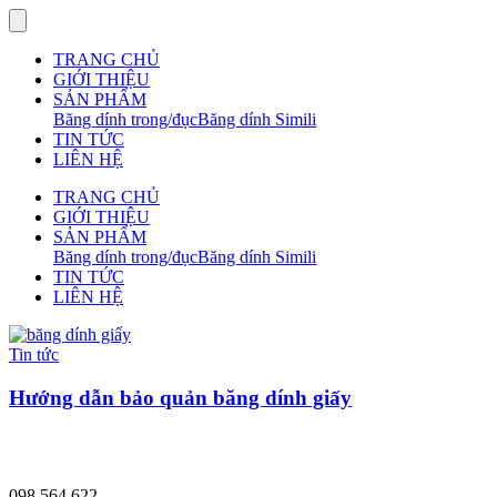
TRANG CHỦ
GIỚI THIỆU
SẢN PHẨM
Băng dính trong/đục
Băng dính Simili
TIN TỨC
LIÊN HỆ
TRANG CHỦ
GIỚI THIỆU
SẢN PHẨM
Băng dính trong/đục
Băng dính Simili
TIN TỨC
LIÊN HỆ
Tin tức
Hướng dẫn bảo quản băng dính giấy
098 564 622