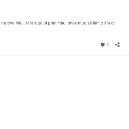
a thương hiệu. Một logo bị phai màu, nhòe mực sẽ làm giảm đi
Bình luận
0