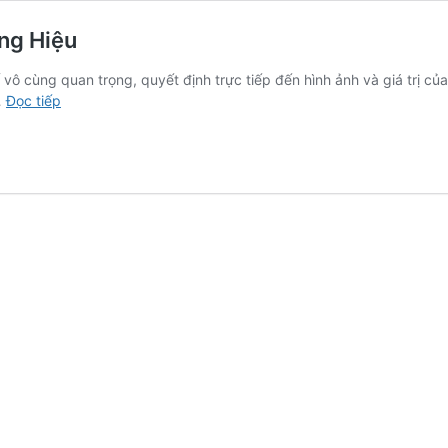
ng Hiệu
 vô cùng quan trọng, quyết định trực tiếp đến hình ảnh và giá trị củ
Độ
…
Đọc tiếp
Bền
Mầu
Khi
In
Băng
Dính
Logo
Thương
Hiệu