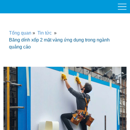
Tổng quan
»
Tin tức
»
Băng dính xốp 2 mặt vàng ứng dụng trong ngành
quảng cáo