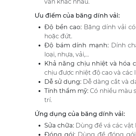
văn khác nhau.
Ưu điểm của băng dính vải:
Độ bền cao:
Băng dính vải có 
hoặc đứt.
Độ bám dính mạnh:
Dính chắ
loại, nhựa, vải,…
Khả năng chịu nhiệt và hóa c
chịu được nhiệt độ cao và các l
Dễ sử dụng:
Dễ dàng cắt và dá
Tính thẩm mỹ:
Có nhiều màu s
trí.
Ứng dụng của băng dính vải:
Sửa chữa:
Dùng để vá các vật l
Đóng gói:
Dùng để đóng gói 