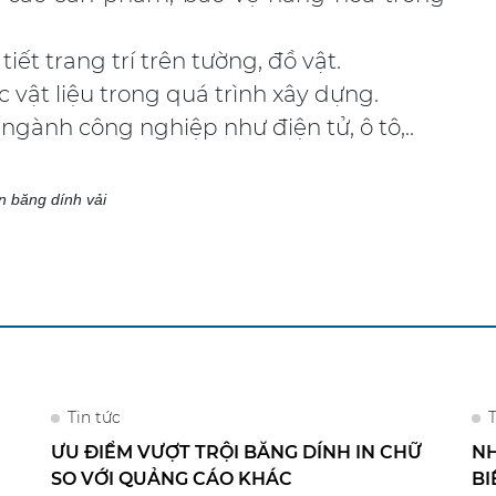
ết trang trí trên tường, đồ vật.
 vật liệu trong quá trình xây dựng.
gành công nghiệp như điện tử, ô tô,..
 băng dính vải
Tin tức
T
ƯU ĐIỂM VƯỢT TRỘI BĂNG DÍNH IN CHỮ
NH
SO VỚI QUẢNG CÁO KHÁC
BI